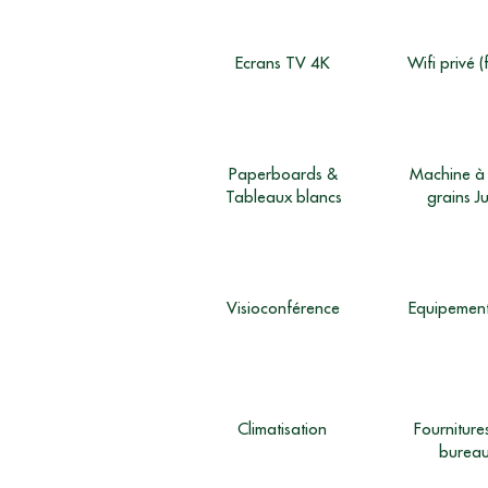
Ecrans TV 4K
Wifi privé (
Paperboards
&
Machine à
Tableaux blancs
grains J
Visioconférence
Equipement
Climatisation
Fourniture
burea