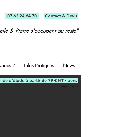
07 62 24 64 70
Contact & Devis
telle & Pierre s'occupent du reste"
-nous ?
Infos Pratiques
News
née d'étude à partir de 79 € HT / pers.
( base 20 pers.)