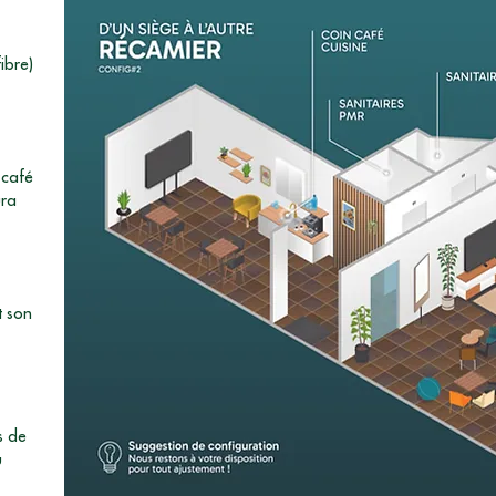
fibre)
 café
ura
 son
s de
u