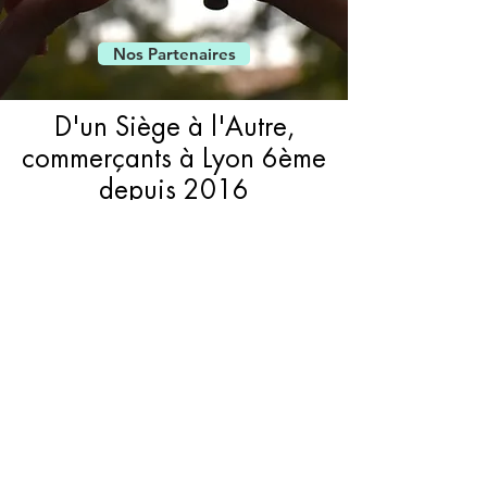
Nos Partenaires
D'un Siège à l'Autre,
commerçants à Lyon 6ème
depuis 2016
Nous sommes heureux & fiers de
travailler avec des
entreprises locales
et
TPE du
6ème arrondissement
de Lyon
(boulangeries, restaurants, traiteurs,
hôtels, cafetier et chocolatier...) qui
vivent souvent des aventures
entrepreneuriales comme nous ;) On
travaille également avec d'autres
acteurs régionaux (jus de fruits
artisanaux, fruits de saison...)